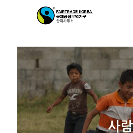
콘
텐
츠
로
건
너
뛰
기