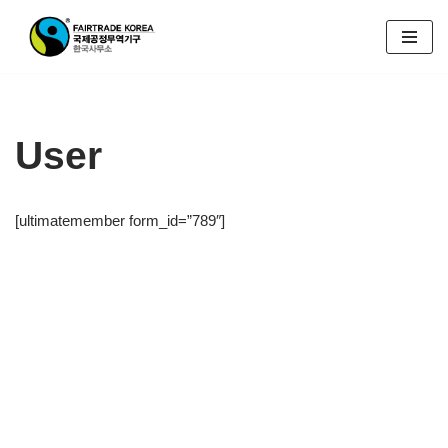
콘
텐
츠
로
User
건
너
뛰
[ultimatemember form_id=”789″]
기